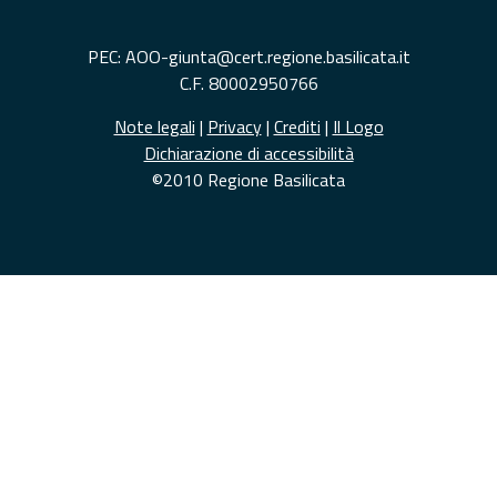
PEC: AOO-giunta@cert.regione.basilicata.it
C.F. 80002950766
Note legali
|
Privacy
|
Crediti
|
Il Logo
Dichiarazione di accessibilità
©2010 Regione Basilicata