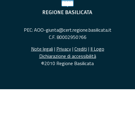
PEC: AOO-giunta@cert.regione.basilicata.it
C.F. 80002950766
Note legali
|
Privacy
|
Crediti
|
Il Logo
Dichiarazione di accessibilità
©2010 Regione Basilicata