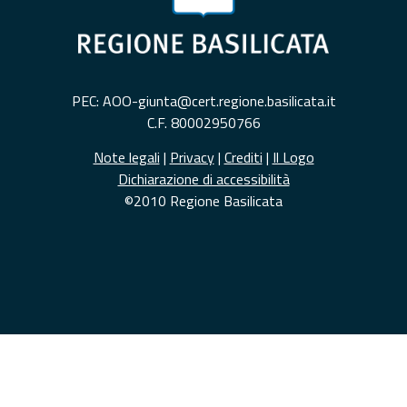
PEC: AOO-giunta@cert.regione.basilicata.it
C.F. 80002950766
Note legali
|
Privacy
|
Crediti
|
Il Logo
Dichiarazione di accessibilità
©2010 Regione Basilicata