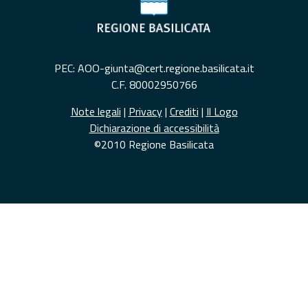
PEC: AOO-giunta@cert.regione.basilicata.it
C.F. 80002950766
Note legali
|
Privacy
|
Crediti
|
Il Logo
Dichiarazione di accessibilità
©2010 Regione Basilicata