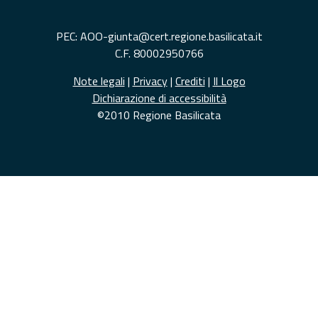
PEC: AOO-giunta@cert.regione.basilicata.it
C.F. 80002950766
Note legali
|
Privacy
|
Crediti
|
Il Logo
Dichiarazione di accessibilità
©2010 Regione Basilicata