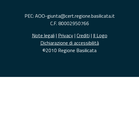
PEC: AOO-giunta@cert.regione.basilicata.it
C.F. 80002950766
Note legali
|
Privacy
|
Crediti
|
Il Logo
Dichiarazione di accessibilità
©2010 Regione Basilicata