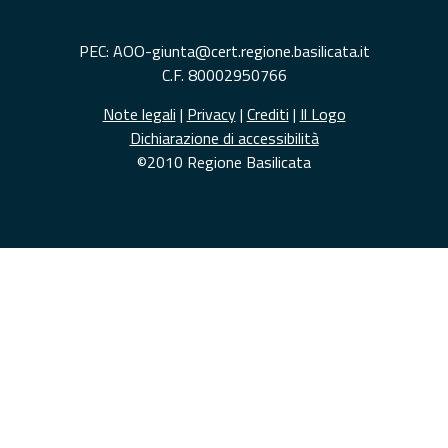
PEC: AOO-giunta@cert.regione.basilicata.it
C.F. 80002950766
Note legali
|
Privacy
|
Crediti
|
Il Logo
Dichiarazione di accessibilità
©2010 Regione Basilicata