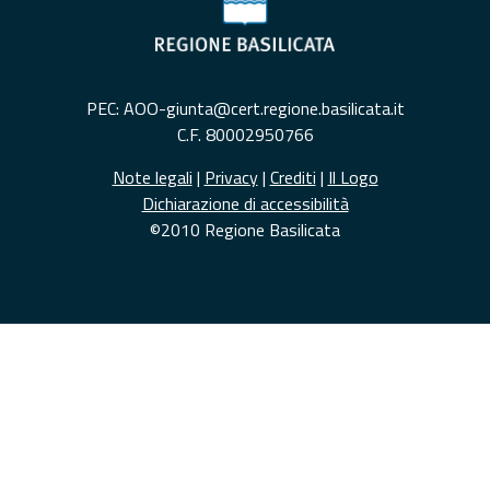
PEC: AOO-giunta@cert.regione.basilicata.it
C.F. 80002950766
Note legali
|
Privacy
|
Crediti
|
Il Logo
Dichiarazione di accessibilità
©2010 Regione Basilicata