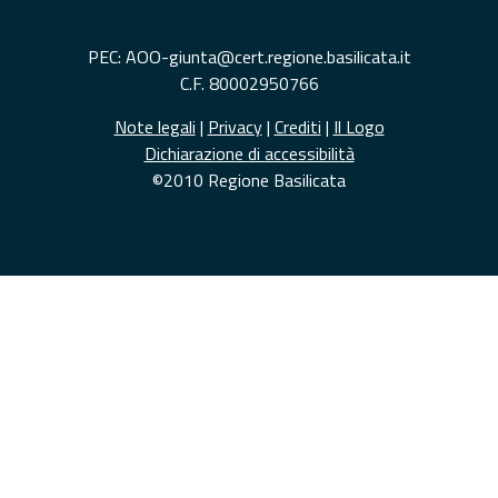
PEC: AOO-giunta@cert.regione.basilicata.it
C.F. 80002950766
Note legali
|
Privacy
|
Crediti
|
Il Logo
Dichiarazione di accessibilità
©2010 Regione Basilicata