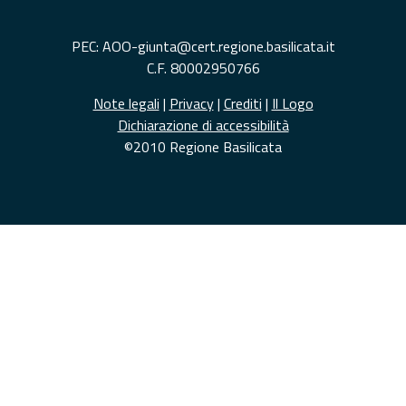
PEC: AOO-giunta@cert.regione.basilicata.it
C.F. 80002950766
Note legali
|
Privacy
|
Crediti
|
Il Logo
Dichiarazione di accessibilità
©2010 Regione Basilicata