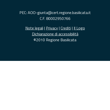
PEC: AOO-giunta@cert.regione.basilicata.it
C.F. 80002950766
Note legali
|
Privacy
|
Crediti
|
Il Logo
Dichiarazione di accessibilità
©2010 Regione Basilicata