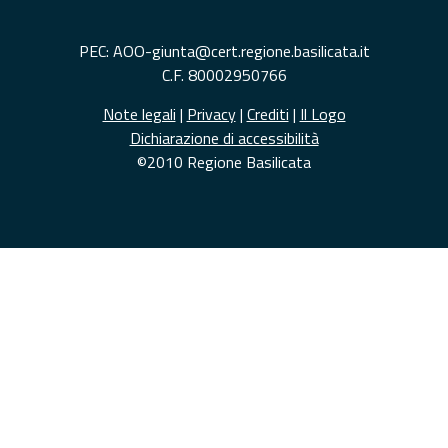
PEC: AOO-giunta@cert.regione.basilicata.it
C.F. 80002950766
Note legali
|
Privacy
|
Crediti
|
Il Logo
Dichiarazione di accessibilità
©2010 Regione Basilicata