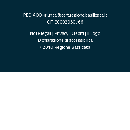
PEC: AOO-giunta@cert.regione.basilicata.it
C.F. 80002950766
Note legali
|
Privacy
|
Crediti
|
Il Logo
Dichiarazione di accessibilità
©2010 Regione Basilicata