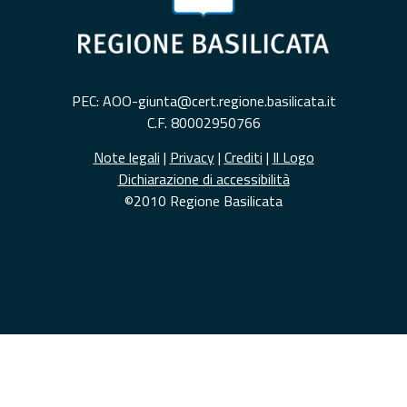
PEC: AOO-giunta@cert.regione.basilicata.it
C.F. 80002950766
Note legali
|
Privacy
|
Crediti
|
Il Logo
Dichiarazione di accessibilità
©2010 Regione Basilicata