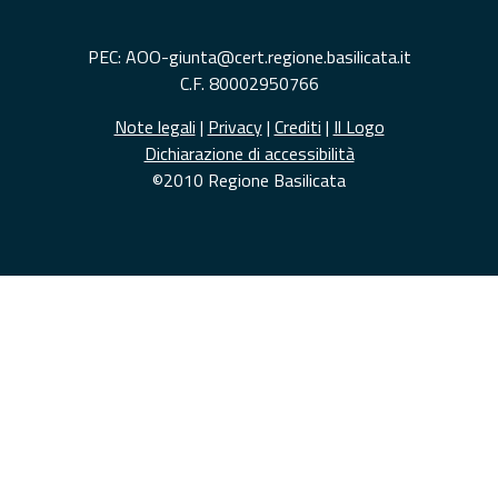
PEC: AOO-giunta@cert.regione.basilicata.it
C.F. 80002950766
Note legali
|
Privacy
|
Crediti
|
Il Logo
Dichiarazione di accessibilità
©2010 Regione Basilicata