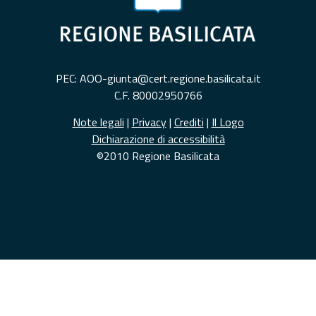
PEC: AOO-giunta@cert.regione.basilicata.it
C.F. 80002950766
Note legali
|
Privacy
|
Crediti
|
Il Logo
Dichiarazione di accessibilità
©2010 Regione Basilicata