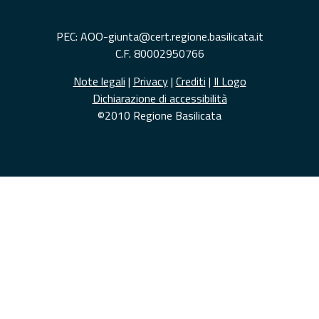
PEC: AOO-giunta@cert.regione.basilicata.it
C.F. 80002950766
Note legali
|
Privacy
|
Crediti
|
Il Logo
Dichiarazione di accessibilità
©2010 Regione Basilicata