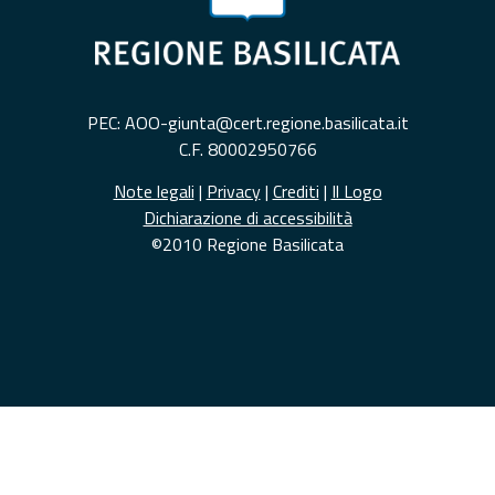
PEC: AOO-giunta@cert.regione.basilicata.it
C.F. 80002950766
Note legali
|
Privacy
|
Crediti
|
Il Logo
Dichiarazione di accessibilità
©2010 Regione Basilicata