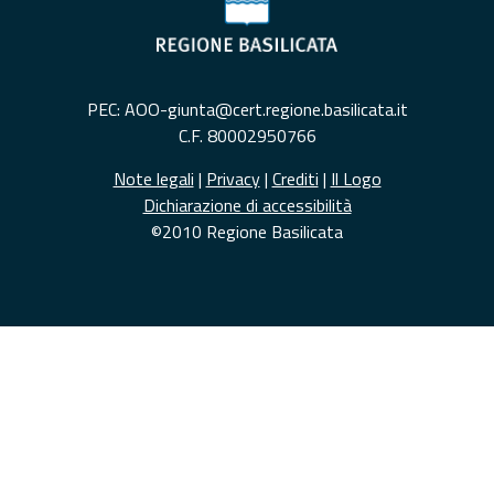
PEC: AOO-giunta@cert.regione.basilicata.it
C.F. 80002950766
Note legali
|
Privacy
|
Crediti
|
Il Logo
Dichiarazione di accessibilità
©2010 Regione Basilicata