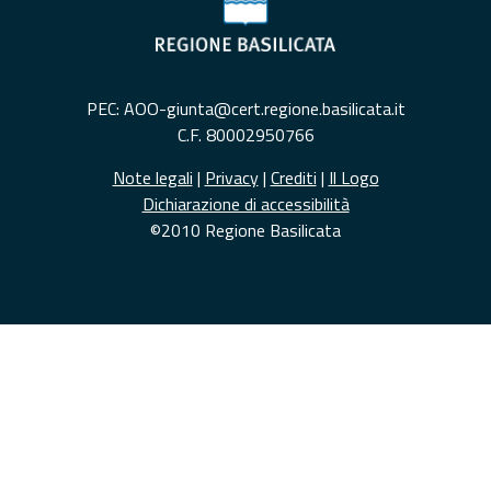
PEC: AOO-giunta@cert.regione.basilicata.it
C.F. 80002950766
Note legali
|
Privacy
|
Crediti
|
Il Logo
Dichiarazione di accessibilità
©2010 Regione Basilicata