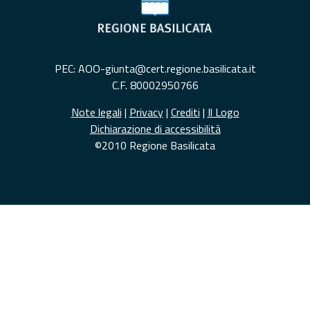
PEC: AOO-giunta@cert.regione.basilicata.it
C.F. 80002950766
Note legali
|
Privacy
|
Crediti
|
Il Logo
Dichiarazione di accessibilità
©2010 Regione Basilicata