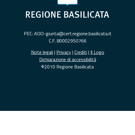
PEC: AOO-giunta@cert.regione.basilicata.it
C.F. 80002950766
Note legali
|
Privacy
|
Crediti
|
Il Logo
Dichiarazione di accessibilità
©2010 Regione Basilicata