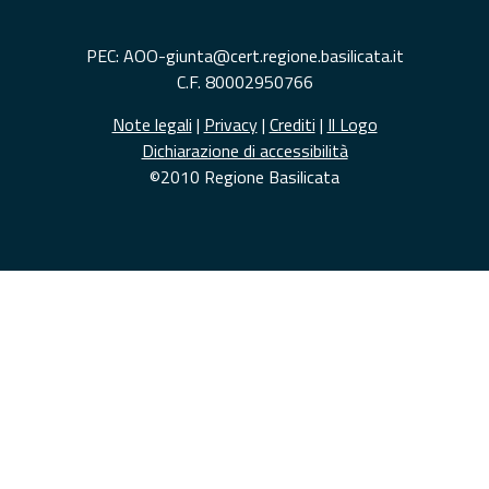
PEC: AOO-giunta@cert.regione.basilicata.it
C.F. 80002950766
Note legali
|
Privacy
|
Crediti
|
Il Logo
Dichiarazione di accessibilità
©2010 Regione Basilicata