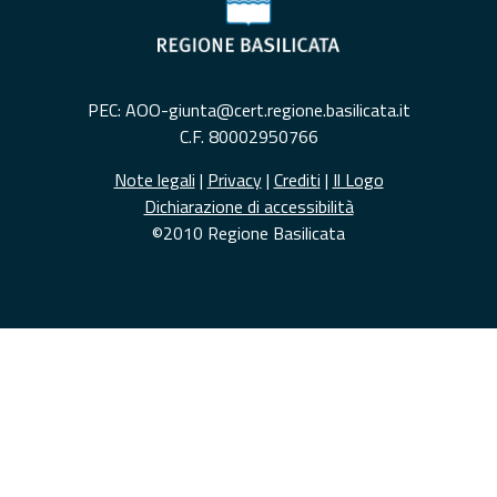
PEC: AOO-giunta@cert.regione.basilicata.it
C.F. 80002950766
Note legali
|
Privacy
|
Crediti
|
Il Logo
Dichiarazione di accessibilità
©2010 Regione Basilicata