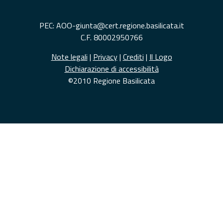
PEC: AOO-giunta@cert.regione.basilicata.it
C.F. 80002950766
Note legali
|
Privacy
|
Crediti
|
Il Logo
Dichiarazione di accessibilità
©2010 Regione Basilicata