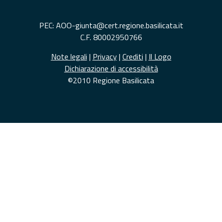
PEC: AOO-giunta@cert.regione.basilicata.it
C.F. 80002950766
Note legali
|
Privacy
|
Crediti
|
Il Logo
Dichiarazione di accessibilità
©2010 Regione Basilicata