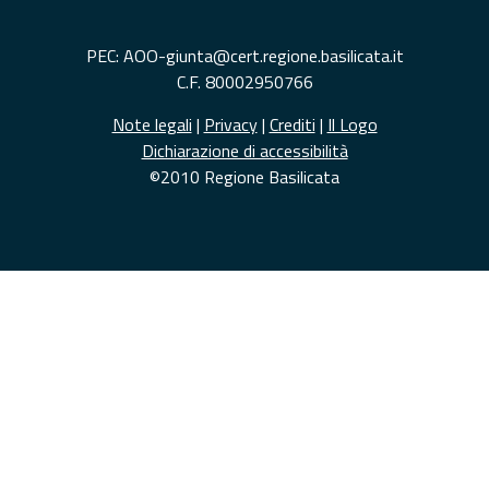
PEC: AOO-giunta@cert.regione.basilicata.it
C.F. 80002950766
Note legali
|
Privacy
|
Crediti
|
Il Logo
Dichiarazione di accessibilità
©2010 Regione Basilicata