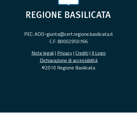
PEC: AOO-giunta@cert.regione.basilicata.it
C.F. 80002950766
Note legali
|
Privacy
|
Crediti
|
Il Logo
Dichiarazione di accessibilità
©2010 Regione Basilicata