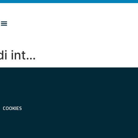
di int…
COOKIES