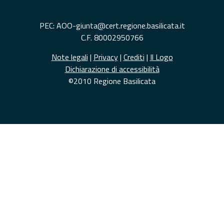
PEC: AOO-giunta@cert.regione.basilicata.it
C.F. 80002950766
Note legali
|
Privacy
|
Crediti
|
Il Logo
Dichiarazione di accessibilità
©2010 Regione Basilicata