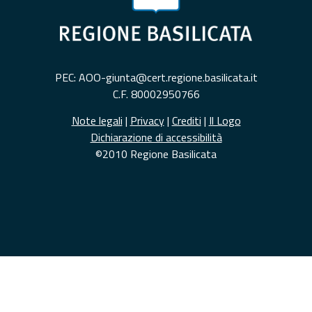
PEC: AOO-giunta@cert.regione.basilicata.it
C.F. 80002950766
Note legali
|
Privacy
|
Crediti
|
Il Logo
Dichiarazione di accessibilità
©2010 Regione Basilicata