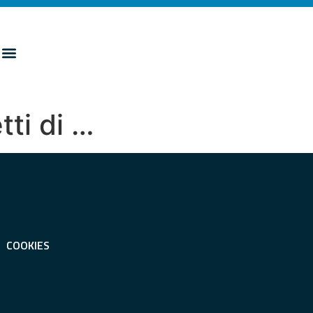
tti di …
COOKIES