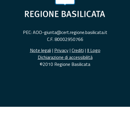
PEC: AOO-giunta@cert.regione.basilicata.it
C.F. 80002950766
Note legali
|
Privacy
|
Crediti
|
Il Logo
Dichiarazione di accessibilità
©2010 Regione Basilicata