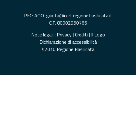
PEC: AOO-giunta@cert.regione.basilicata.it
C.F. 80002950766
Note legali
|
Privacy
|
Crediti
|
Il Logo
Dichiarazione di accessibilità
©2010 Regione Basilicata