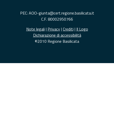
PEC: AOO-giunta@cert.regione.basilicata.it
C.F. 80002950766
Note legali
|
Privacy
|
Crediti
|
Il Logo
Dichiarazione di accessibilità
©2010 Regione Basilicata