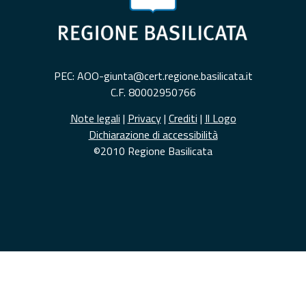
PEC: AOO-giunta@cert.regione.basilicata.it
C.F. 80002950766
Note legali
|
Privacy
|
Crediti
|
Il Logo
Dichiarazione di accessibilità
©2010 Regione Basilicata