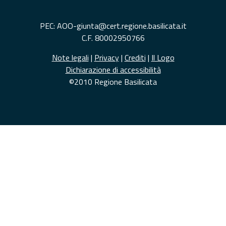
PEC: AOO-giunta@cert.regione.basilicata.it
C.F. 80002950766
Note legali
|
Privacy
|
Crediti
|
Il Logo
Dichiarazione di accessibilità
©2010 Regione Basilicata