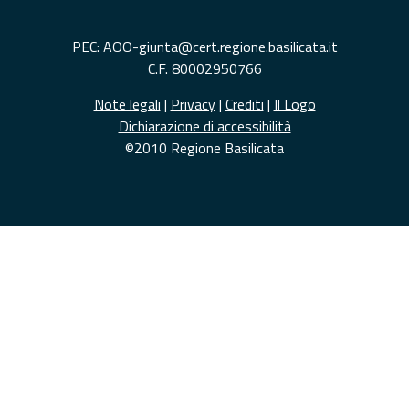
PEC: AOO-giunta@cert.regione.basilicata.it
C.F. 80002950766
Note legali
|
Privacy
|
Crediti
|
Il Logo
Dichiarazione di accessibilità
©2010 Regione Basilicata