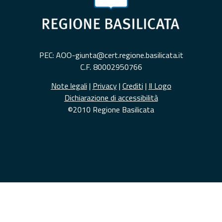
PEC: AOO-giunta@cert.regione.basilicata.it
C.F. 80002950766
Note legali
|
Privacy
|
Crediti
|
Il Logo
Dichiarazione di accessibilità
©2010 Regione Basilicata