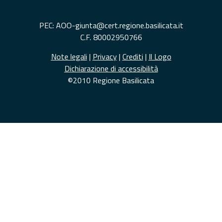
PEC: AOO-giunta@cert.regione.basilicata.it
C.F. 80002950766
Note legali
|
Privacy
|
Crediti
|
Il Logo
Dichiarazione di accessibilità
©2010 Regione Basilicata