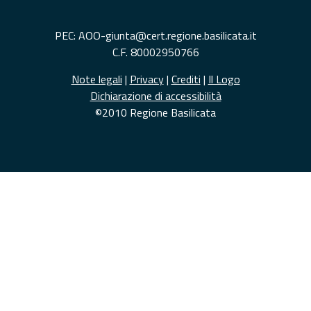
PEC: AOO-giunta@cert.regione.basilicata.it
C.F. 80002950766
Note legali
|
Privacy
|
Crediti
|
Il Logo
Dichiarazione di accessibilità
©2010 Regione Basilicata