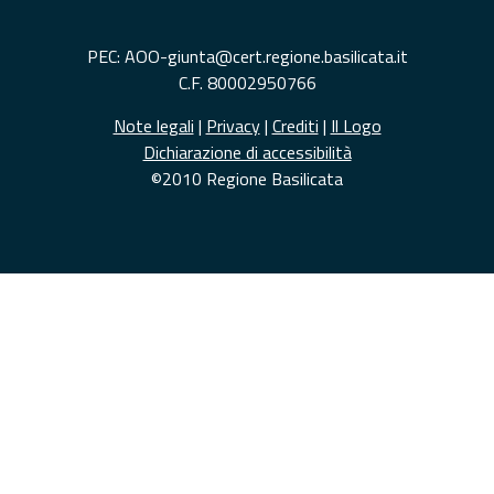
PEC: AOO-giunta@cert.regione.basilicata.it
C.F. 80002950766
Note legali
|
Privacy
|
Crediti
|
Il Logo
Dichiarazione di accessibilità
©2010 Regione Basilicata