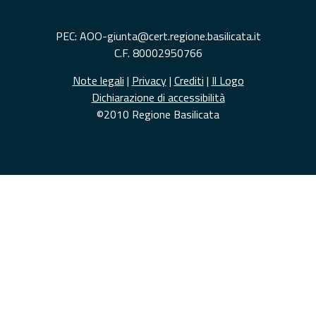
PEC: AOO-giunta@cert.regione.basilicata.it
C.F. 80002950766
Note legali
|
Privacy
|
Crediti
|
Il Logo
Dichiarazione di accessibilità
©2010 Regione Basilicata