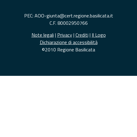
PEC: AOO-giunta@cert.regione.basilicata.it
C.F. 80002950766
Note legali
|
Privacy
|
Crediti
|
Il Logo
Dichiarazione di accessibilità
©2010 Regione Basilicata