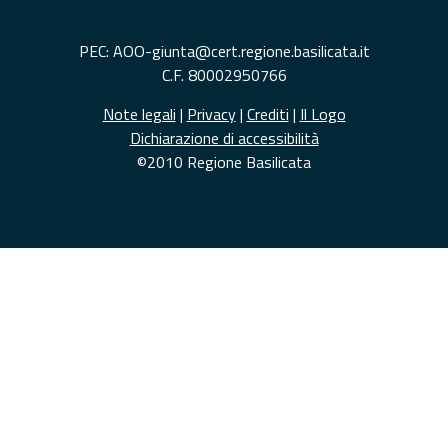
PEC: AOO-giunta@cert.regione.basilicata.it
C.F. 80002950766
Note legali
|
Privacy
|
Crediti
|
Il Logo
Dichiarazione di accessibilità
©2010 Regione Basilicata