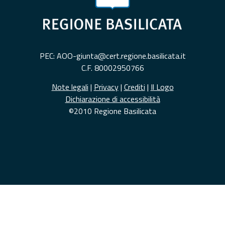
PEC: AOO-giunta@cert.regione.basilicata.it
C.F. 80002950766
Note legali
|
Privacy
|
Crediti
|
Il Logo
Dichiarazione di accessibilità
©2010 Regione Basilicata