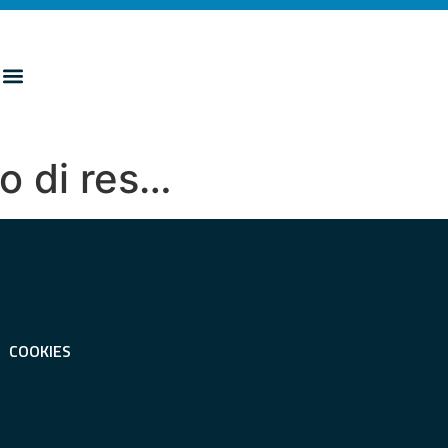
zo di res…
COOKIES