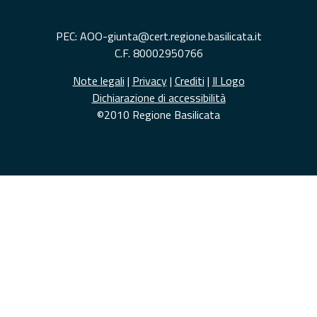
PEC: AOO-giunta@cert.regione.basilicata.it
C.F. 80002950766
Note legali
|
Privacy
|
Crediti
|
Il Logo
Dichiarazione di accessibilità
©2010 Regione Basilicata