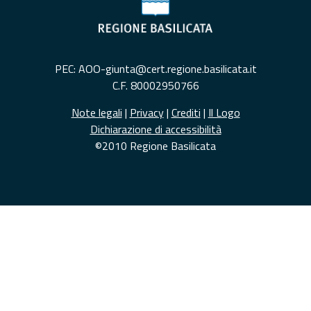
PEC: AOO-giunta@cert.regione.basilicata.it
C.F. 80002950766
Note legali
|
Privacy
|
Crediti
|
Il Logo
Dichiarazione di accessibilità
©2010 Regione Basilicata