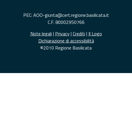
PEC: AOO-giunta@cert.regione.basilicata.it
C.F. 80002950766
Note legali
|
Privacy
|
Crediti
|
Il Logo
Dichiarazione di accessibilità
©2010 Regione Basilicata