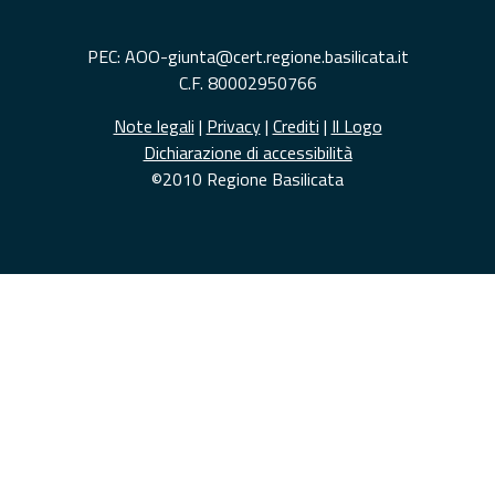
PEC: AOO-giunta@cert.regione.basilicata.it
C.F. 80002950766
Note legali
|
Privacy
|
Crediti
|
Il Logo
Dichiarazione di accessibilità
©2010 Regione Basilicata