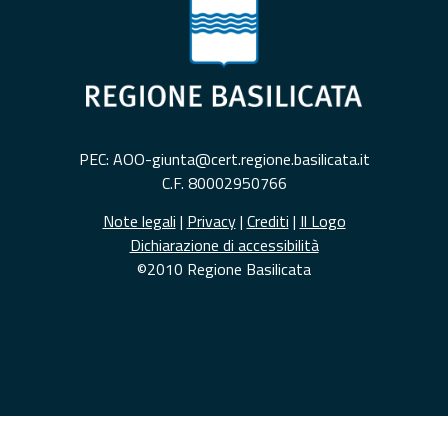
PEC: AOO-giunta@cert.regione.basilicata.it
C.F. 80002950766
Note legali
|
Privacy
|
Crediti
|
Il Logo
Dichiarazione di accessibilità
©2010 Regione Basilicata