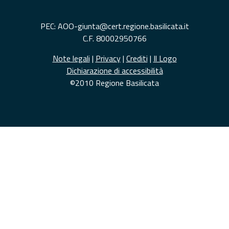
PEC: AOO-giunta@cert.regione.basilicata.it
C.F. 80002950766
Note legali
|
Privacy
|
Crediti
|
Il Logo
Dichiarazione di accessibilità
©2010 Regione Basilicata